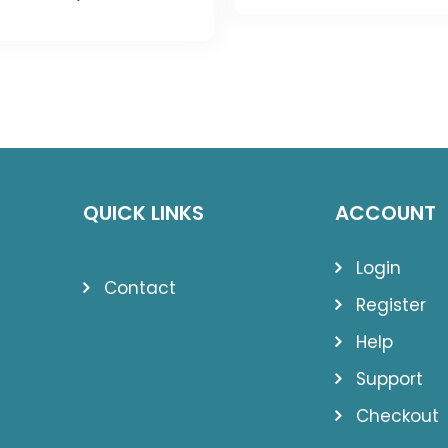
price
price
was:
is:
was:
is:
1.292,10 lei.
934,02
2.920,00 lei.
1.839,45 lei.
QUICK LINKS
ACCOUNT
Login
Contact
Register
Help
Support
Checkout