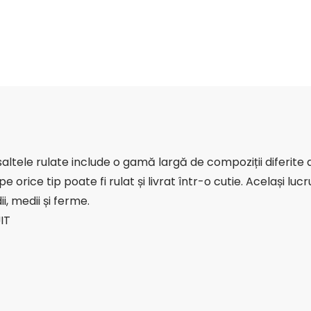
tele rulate include o gamă largă de compoziții diferite de s
 orice tip poate fi rulat și livrat într-o cutie. Același lu
ii, medii și ferme.
IT