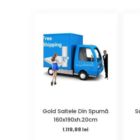
Gold Saltele Din Spumă
S
160x190xh.20cm
Original
Current
1.119,88
lei
price
price