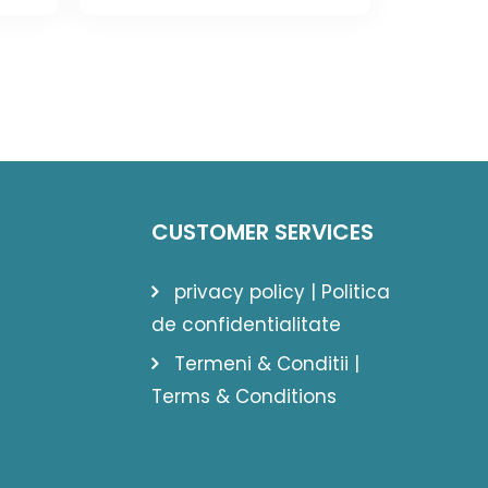
was:
is:
 lei.
1.065,80 lei.
778,36 lei.
CUSTOMER SERVICES
privacy policy | Politica
de confidentialitate
Termeni & Conditii |
Terms & Conditions