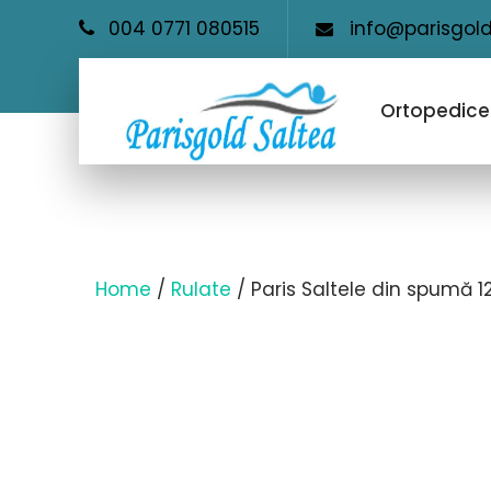
004 0771 080515
info@parisgold
Ortopedice
Home
/
Rulate
/ Paris Saltele din spumă 