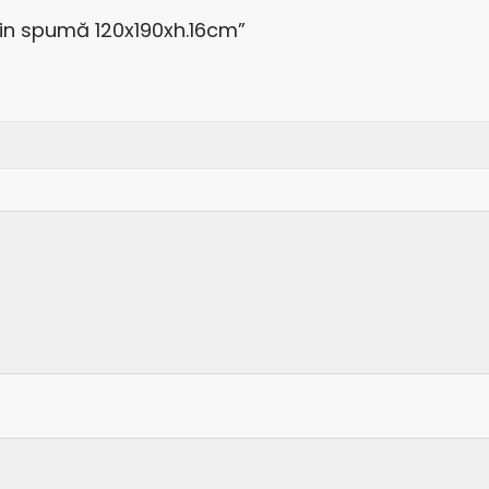
 din spumă 120x190xh.16cm”