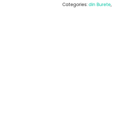
spumă
Categories:
din Burete
,
120x190xh.16cm
quantity