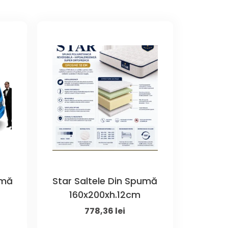
umă
Star Saltele Din Spumă
160x200xh.12cm
ent
Original
Current
778,36
lei
price
price