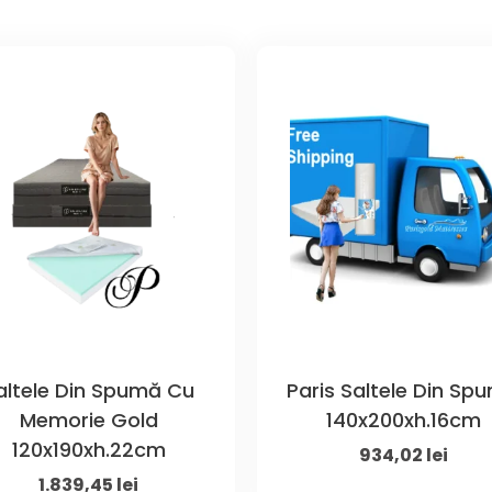
altele Din Spumă Cu
Paris Saltele Din Sp
Memorie Gold
140x200xh.16cm
120x190xh.22cm
Original
Curr
934,02
lei
Original
Current
1.839,45
lei
price
price