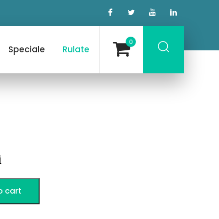
0
Speciale
Rulate
Current
i
price
o cart
is:
ei.
784,71 lei.