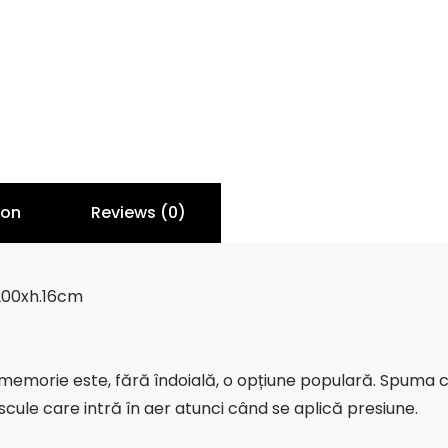
ion
Reviews (0)
200xh.16cm
cu memorie este, fără îndoială, o opțiune populară. Spum
cule care intră în aer atunci când se aplică presiune.