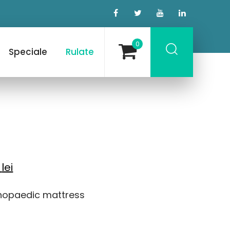
0
Speciale
Rulate
Current
5
lei
price
hopaedic mattress
is:
lei.
1.248,55 lei.