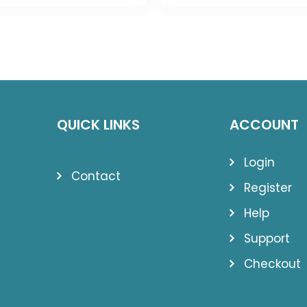
was:
is:
was:
is:
1.314,00 lei.
856,19 lei.
1.533,00 lei.
1.018,
QUICK LINKS
ACCOUNT
Login
Contact
Register
Help
Support
Checkout