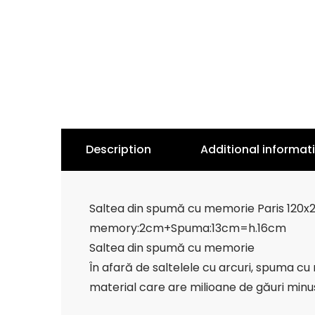
Description
Additional informat
Saltea din spumă cu memorie Paris 120x
memory:2cm+Spuma:13cm=h.16cm
Saltea din spumă cu memorie
În afară de saltelele cu arcuri, spuma 
material care are milioane de găuri minus