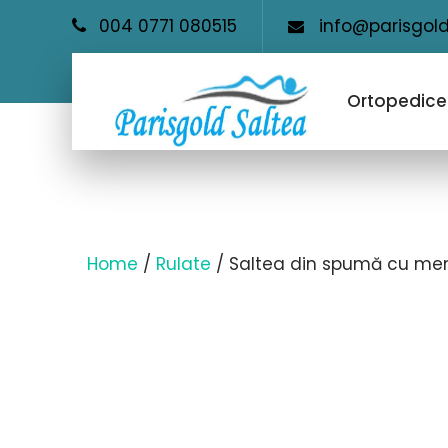
004 0771 080515
info@parisgold
Ortopedice
Home
/
Rulate
/ Saltea din spumă cu mem