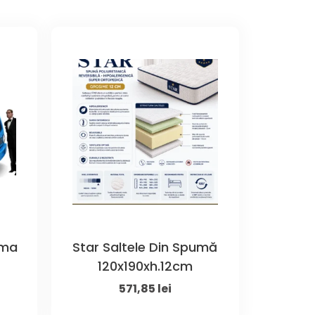
uma
Star Saltele Din Spumă
120x190xh.12cm
ent
Original
Current
571,85
lei
e
price
price