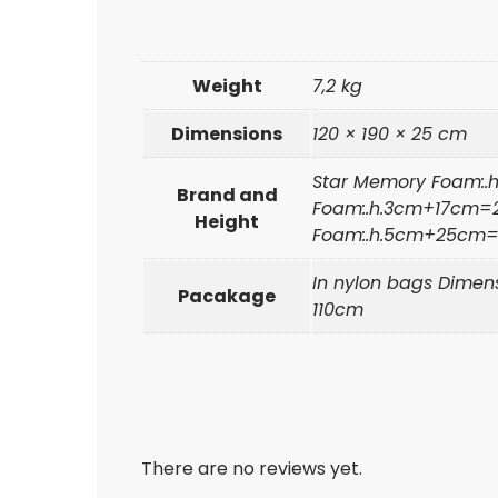
Weight
7,2 kg
Dimensions
120 × 190 × 25 cm
Star Memory Foam:.
Brand and
Foam:.h.3cm+17cm=2
Height
Foam:.h.5cm+25cm
In nylon bags Dimens
Pacakage
110cm
There are no reviews yet.