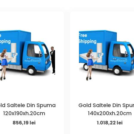
ld Saltele Din Spuma
Gold Saltele Din Sp
120x190xh.20cm
140x200xh.20cm
Original
Current
Original
Curr
856,19
lei
1.018,22
lei
price
price
price
pric