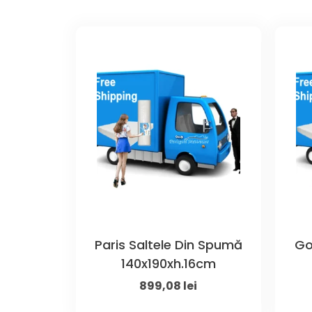
Paris Saltele Din Spumă
Go
140x190xh.16cm
Original
Current
899,08
lei
price
price