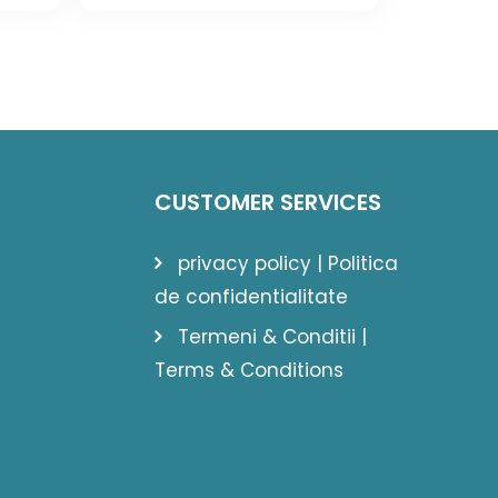
was:
is:
22 lei.
832,20 lei.
571,85 lei.
CUSTOMER SERVICES
privacy policy | Politica
de confidentialitate
Termeni & Conditii |
Terms & Conditions