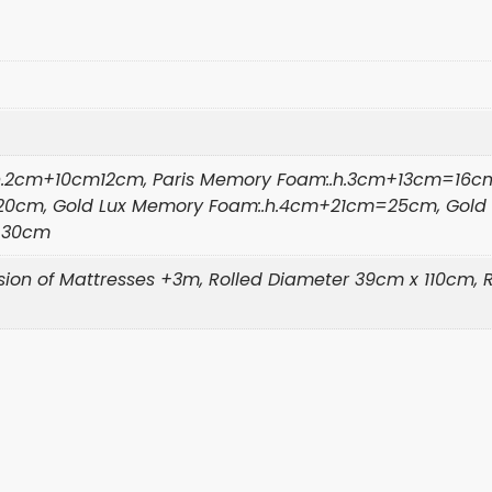
h.2cm+10cm12cm, Paris Memory Foam:.h.3cm+13cm=16c
0cm, Gold Lux Memory Foam:.h.4cm+21cm=25cm, Gold 
=30cm
ion of Mattresses +3m, Rolled Diameter 39cm x 110cm, R