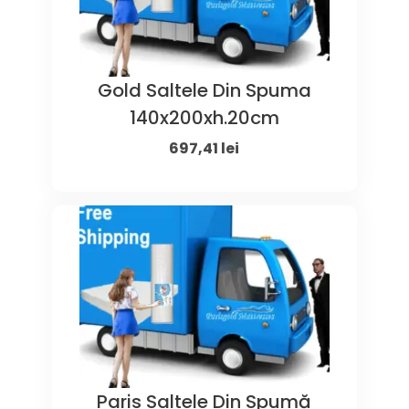
Gold Saltele Din Spuma
140x200xh.20cm
Original
Current
697,41
lei
price
price
was:
is:
1.050,00 lei.
697,41 lei.
Paris Saltele Din Spumă