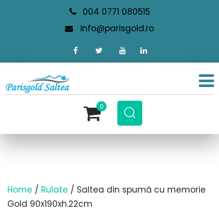
004 0771 080515
info@parisgold.ro
0
Home
/
Rulate
/ Saltea din spumă cu memorie
Gold 90x190xh.22cm