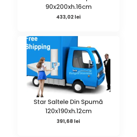
90x200xh.16cm
Original
Current
433,02
lei
price
price
was:
is:
595,00 lei.
433,02 lei.
Star Saltele Din Spumă
120x190xh.12cm
Original
Current
391,68
lei
price
price