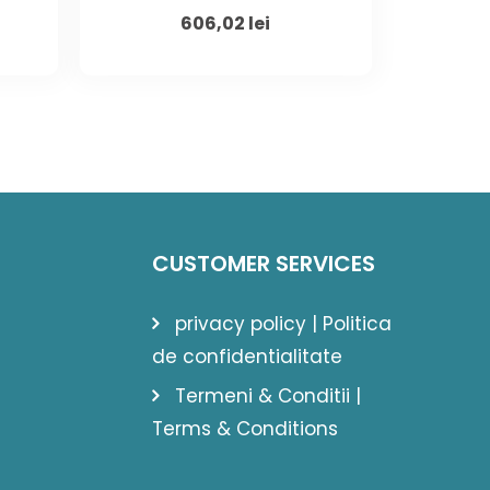
ent
Original
Current
606,02
lei
price
price
was:
is:
 lei.
850,00 lei.
606,02 lei.
CUSTOMER SERVICES
privacy policy | Politica
de confidentialitate
Termeni & Conditii |
Terms & Conditions