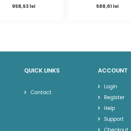
Original
Current
Original
Curr
958,53
lei
588,61
lei
price
price
price
price
was:
is:
was:
is:
1.325,00 lei.
958,53 lei.
825,00 lei.
588,61
QUICK LINKS
ACCOUNT
Login
Contact
Register
Help
Support
Checkout