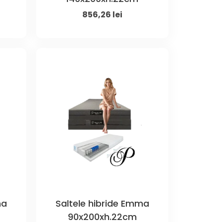
ent
Original
Current
856,26
lei
price
price
was:
is:
 lei.
1.200,00 lei.
856,26 lei.
ma
Saltele hibride Emma
90x200xh.22cm