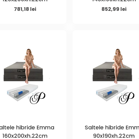
Original
Current
Original
Curr
781,18
lei
852,99
lei
price
price
price
price
was:
is:
was:
is:
1.080,00 lei.
781,18 lei.
1.200,00 lei.
852,99
altele hibride Emma
Saltele hibride Em
160x200xh.22cm
90x190xh.22cm