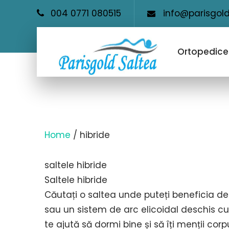
004 0771 080515
info@parisgold
Ortopedice
Home
/ hibride
saltele hibride
Saltele hibride
Căutați o saltea unde puteți beneficia de 
sau un sistem de arc elicoidal deschis cu
te ajută să dormi bine și să îți menții corp