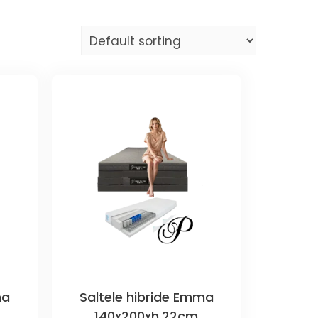
ma
Saltele hibride Emma
140x200xh.22cm