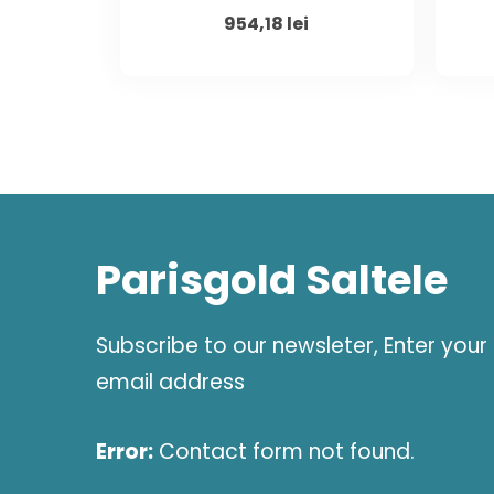
Original
Current
954,18
lei
price
price
was:
is:
1.290,00 lei.
954,18 lei.
Parisgold Saltele
Subscribe to our newsleter, Enter your
email address
Error:
Contact form not found.