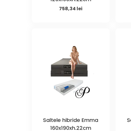
Original
Current
758,34
lei
price
price
was:
is:
1.070,00 lei.
758,34 lei.
Saltele hibride Emma
S
160x190xh.22cm