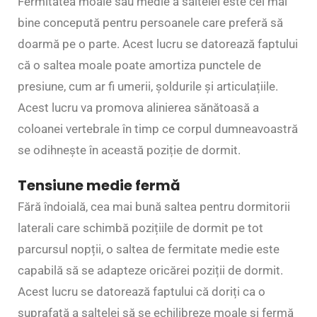
Fermitatea moale sau medie a saltelei este cel mai
bine concepută pentru persoanele care preferă să
doarmă pe o parte. Acest lucru se datorează faptului
că o saltea moale poate amortiza punctele de
presiune, cum ar fi umerii, șoldurile și articulațiile.
Acest lucru va promova alinierea sănătoasă a
coloanei vertebrale în timp ce corpul dumneavoastră
se odihnește în această poziție de dormit.
Tensiune medie fermă
Fără îndoială, cea mai bună saltea pentru dormitorii
laterali care schimbă pozițiile de dormit pe tot
parcursul nopții, o saltea de fermitate medie este
capabilă să se adapteze oricărei poziții de dormit.
Acest lucru se datorează faptului că doriți ca o
suprafață a saltelei să se echilibreze moale și fermă