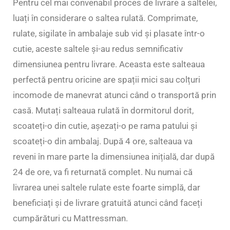
Pentru cel mai convenabil proces de livrare a saltelei,
luați în considerare o saltea rulată. Comprimate,
rulate, sigilate în ambalaje sub vid și plasate într-o
cutie, aceste saltele și-au redus semnificativ
dimensiunea pentru livrare. Aceasta este salteaua
perfectă pentru oricine are spații mici sau colțuri
incomode de manevrat atunci când o transportă prin
casă. Mutați salteaua rulată în dormitorul dorit,
scoateți-o din cutie, așezați-o pe rama patului și
scoateți-o din ambalaj. După 4 ore, salteaua va
reveni în mare parte la dimensiunea inițială, dar după
24 de ore, va fi returnată complet. Nu numai că
livrarea unei saltele rulate este foarte simplă, dar
beneficiați și de livrare gratuită atunci când faceți
cumpărături cu Mattressman.