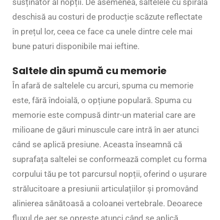
susținător al nopții. De asemenea, saltelele cu spirală
deschisă au costuri de producție scăzute reflectate
în prețul lor, ceea ce face ca unele dintre cele mai
bune paturi disponibile mai ieftine.
Saltele din spumă cu memorie
În afară de saltelele cu arcuri, spuma cu memorie
este, fără îndoială, o opțiune populară. Spuma cu
memorie este compusă dintr-un material care are
milioane de găuri minuscule care intră în aer atunci
când se aplică presiune. Aceasta înseamnă că
suprafața saltelei se conformează complet cu forma
corpului tău pe tot parcursul nopții, oferind o ușurare
strălucitoare a presiunii articulațiilor și promovând
alinierea sănătoasă a coloanei vertebrale. Deoarece
fluxul de aer se oprește atunci când se aplică