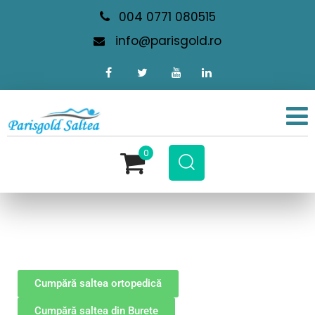
004 0771 080515
info@parisgold.ro
0
Cumpără saltea ortopedică
Cumpără saltea din Burete